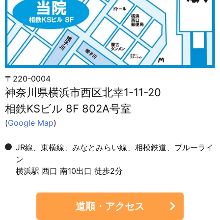
〒220-0004
神奈川県横浜市西区北幸1-11-20
相鉄KSビル 8F 802A号室
(
Google Map
)
JR線、東横線、みなとみらい線、相模鉄道、ブルーライ
ン
横浜駅 西口 南10出口 徒歩2分
道順・アクセス