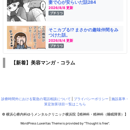
妻で心が安らいだ話284
2026/8/8 更新
プチうつ
そこカブる!? まさかの趣味仲間をみ
つけた話。
2026/8/4 更新
プチうつ
【新着】美容マンガ・コラム
診療時間外における緊急の電話相談について
|
プライバシーポリシー
|
施設基準・
算定加算項目一覧はこちら
©
横浜心療内科ゆうメンタルクリニック横浜院【精神科・精神科（睡眠障害）】
WordPress Luxeritas Theme is provided by "
Thought is free
".