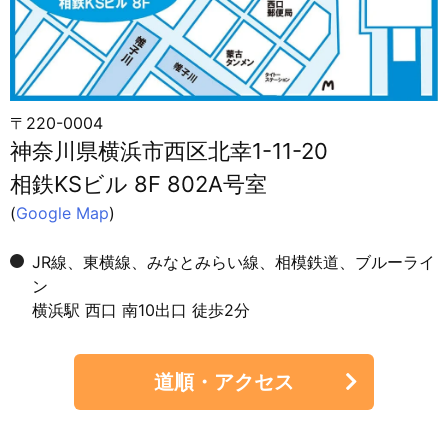
〒220-0004
神奈川県横浜市西区北幸1-11-20
相鉄KSビル 8F 802A号室
(
Google Map
)
JR線、東横線、みなとみらい線、相模鉄道、ブルーライ
ン
横浜駅 西口 南10出口 徒歩2分
道順・アクセス