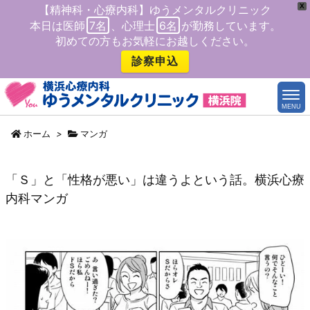
X
【精神科・心療内科】ゆうメンタルクリニック
本日は医師
7名
、心理士
6名
が勤務しています。
初めての方もお気軽にお越しください。
診察申込
MENU
ホーム
>
マンガ
「Ｓ」と「性格が悪い」は違うよという話。横浜心療
内科マンガ